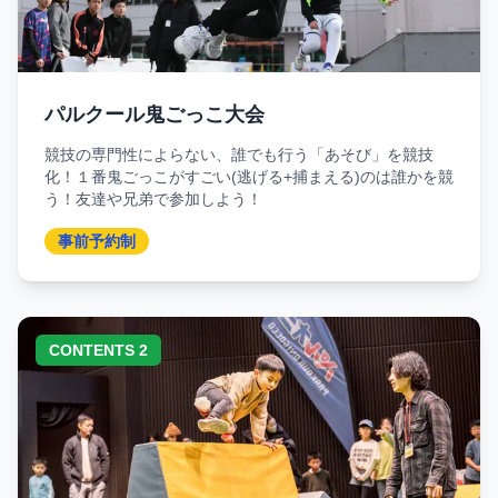
パルクール鬼ごっこ大会
競技の専門性によらない、誰でも行う「あそび」を競技
化！１番鬼ごっこがすごい(逃げる+捕まえる)のは誰かを競
う！友達や兄弟で参加しよう！
事前予約制
CONTENTS 2